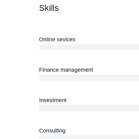
Skills
Online sevices
3 years
Finance management
5 years
Investment
10 years
Consulting
12 years